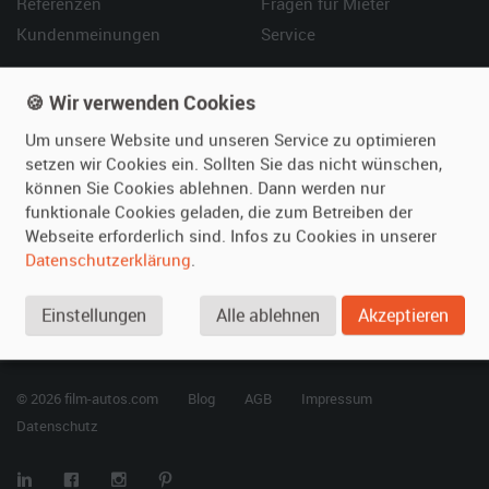
Referenzen
Fragen für Mieter
Kundenmeinungen
Service
Vermieten
Hilfe
🍪 Wir verwenden Cookies
Oldtimer anmelden
Häufige Fragen (FAQ)
Um unsere Website und unseren Service zu optimieren
Fotos senden
So funktioniert's
setzen wir Cookies ein. Sollten Sie das nicht wünschen,
können Sie Cookies ablehnen. Dann werden nur
Fragen für Vermieter
Kontakt
funktionale Cookies geladen, die zum Betreiben der
Inserat verwalten
Webseite erforderlich sind. Infos zu Cookies in unserer
Datenschutzerklärung
.
SPECIAL
Berühmte Filmautos –
Einstellungen
Alle ablehnen
Akzeptieren
unsere Top 10 ...
© 2026 film-autos.com
Blog
AGB
Impressum
Datenschutz