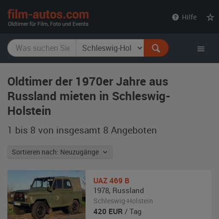
film-
Hilfe
autos.com
Oldtimer der 1970er Jahre aus
Russland mieten in Schleswig-
Holstein
1 bis 8 von insgesamt 8
Angeboten
Sortieren nach: Neuzugänge
UAZ
469 B
1978
,
Russland
Schleswig-Holstein
420
EUR
/ Tag