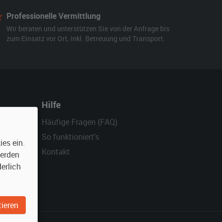
Professionelle Vermittlung
Wir beraten und unterstützen Sie von der Anfrage bis
zum Einsatz vor Ort, inkl. Betreuung und Transport.
Hilfe
Häufige Fragen (FAQ)
So funktioniert's
es ein.
Kontakt
werden
erlich
ieren