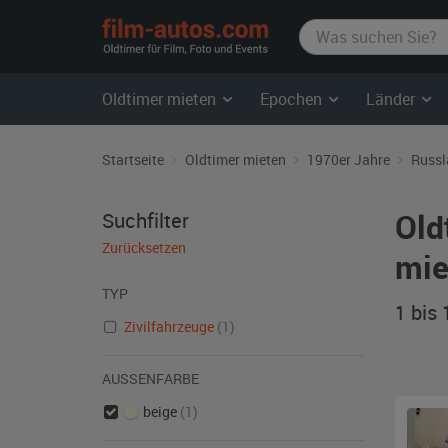
film-
autos.com
Oldtimer mieten
Epochen
Länder
Startseite
Oldtimer mieten
1970er Jahre
Russl
Old
Suchfilter
Zurücksetzen
mie
TYP
1 bis
Zivilfahrzeuge
(1)
AUSSENFARBE
beige
(1)