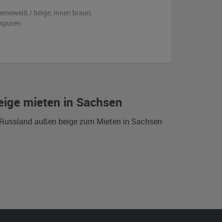
remeweiß / beige
,
innen braun
,
sspuren
eige mieten in Sachsen
s Russland außen beige zum Mieten in Sachsen