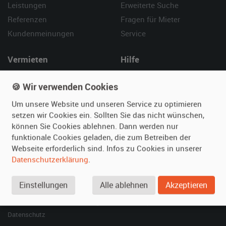
Leistungen
Erweiterte Suche
Referenzen
Fragen für Mieter
Kundenmeinungen
Service
Vermieten
Hilfe
Oldtimer anmelden
Häufige Fragen (FAQ)
🍪 Wir verwenden Cookies
Fotos senden
So funktioniert's
Um unsere Website und unseren Service zu optimieren
Fragen für Vermieter
Kontakt
setzen wir Cookies ein. Sollten Sie das nicht wünschen,
Inserat verwalten
können Sie Cookies ablehnen. Dann werden nur
funktionale Cookies geladen, die zum Betreiben der
SPECIAL
Webseite erforderlich sind. Infos zu Cookies in unserer
Berühmte Filmautos –
Datenschutzerklärung
.
unsere Top 10 ...
Einstellungen
Alle ablehnen
Akzeptieren
© 2026 film-autos.com
Blog
AGB
Impressum
Datenschutz