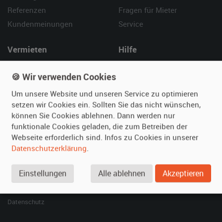
Referenzen
Fragen für Mieter
Kundenmeinungen
Service
Vermieten
Hilfe
Oldtimer anmelden
Häufige Fragen (FAQ)
🍪 Wir verwenden Cookies
Fotos senden
So funktioniert's
Um unsere Website und unseren Service zu optimieren
Fragen für Vermieter
Kontakt
setzen wir Cookies ein. Sollten Sie das nicht wünschen,
Inserat verwalten
können Sie Cookies ablehnen. Dann werden nur
funktionale Cookies geladen, die zum Betreiben der
SPECIAL
Webseite erforderlich sind. Infos zu Cookies in unserer
Berühmte Filmautos –
Datenschutzerklärung
.
unsere Top 10 ...
Einstellungen
Alle ablehnen
Akzeptieren
© 2026 film-autos.com
Blog
AGB
Impressum
Datenschutz