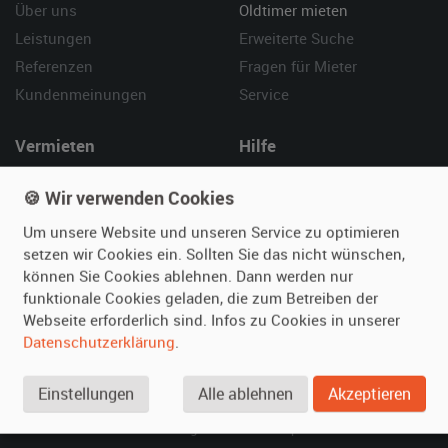
Über uns
Oldtimer mieten
Leistungen
Erweiterte Suche
Referenzen
Fragen für Mieter
Kundenmeinungen
Service
Vermieten
Hilfe
Oldtimer anmelden
Häufige Fragen (FAQ)
🍪 Wir verwenden Cookies
Fotos senden
So funktioniert's
Um unsere Website und unseren Service zu optimieren
Fragen für Vermieter
Kontakt
setzen wir Cookies ein. Sollten Sie das nicht wünschen,
Inserat verwalten
können Sie Cookies ablehnen. Dann werden nur
funktionale Cookies geladen, die zum Betreiben der
SPECIAL
Webseite erforderlich sind. Infos zu Cookies in unserer
Berühmte Filmautos –
Datenschutzerklärung
.
unsere Top 10 ...
Einstellungen
Alle ablehnen
Akzeptieren
© 2026 film-autos.com
Blog
AGB
Impressum