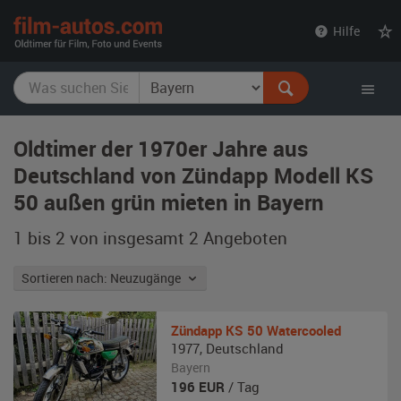
film-
Hilfe
autos.com
Oldtimer der 1970er Jahre aus
Deutschland von Zündapp Modell KS
50 außen grün mieten in Bayern
1 bis 2 von insgesamt 2
Angeboten
Sortieren nach: Neuzugänge
Zündapp
KS 50 Watercooled
1977
,
Deutschland
Bayern
196
EUR
/ Tag