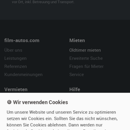
vor Ort, inkl. Betreuung und Transport.
film-autos.com
Mieten
Über uns
Oldtimer mieten
Leistungen
Erweiterte Suche
Referenzen
Fragen für Mieter
Kundenmeinungen
Service
Vermieten
Hilfe
Oldtimer anmelden
Häufige Fragen (FAQ)
🍪 Wir verwenden Cookies
Fotos senden
So funktioniert's
Um unsere Website und unseren Service zu optimieren
Fragen für Vermieter
Kontakt
setzen wir Cookies ein. Sollten Sie das nicht wünschen,
Inserat verwalten
können Sie Cookies ablehnen. Dann werden nur