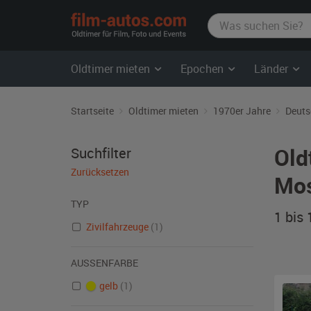
film-
autos.com
Oldtimer mieten
Epochen
Länder
Startseite
Oldtimer mieten
1970er Jahre
Deuts
Old
Suchfilter
Zurücksetzen
Mos
TYP
1 bis
Zivilfahrzeuge
(1)
AUSSENFARBE
gelb
(1)