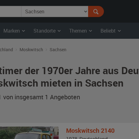
Marken
Standorte
Themen
Beliebt
chland
Moskwitsch
Sachsen
timer der 1970er Jahre aus De
kwitsch mieten in Sachsen
 1 von insgesamt 1
Angeboten
Moskwitsch
2140