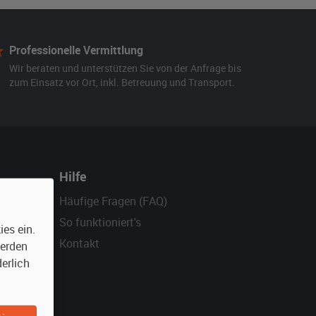
Professionelle Vermittlung
Wir beraten und unterstützen Sie von der Anfrage bis
zum Einsatz vor Ort, inkl. Betreuung und Transport.
Hilfe
Häufige Fragen (FAQ)
So funktioniert's
es ein.
Kontakt
werden
erlich