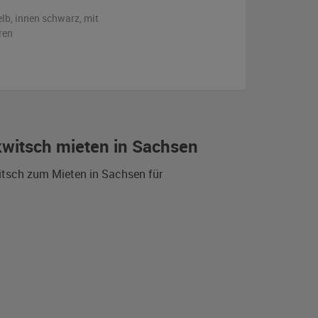
elb
,
innen schwarz
,
mit
ren
witsch mieten in Sachsen
itsch zum Mieten in Sachsen für