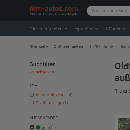
film-
autos.com
Oldtimer mieten
Epochen
Länder
Startseite
Oldtimer mieten
1970er Jahre
Deuts
Old
Suchfilter
Zurücksetzen
auß
TYP
1 bis
Militärfahrzeuge
(4)
Zivilfahrzeuge
(1)
AUSSENFARBE
grün
(5)