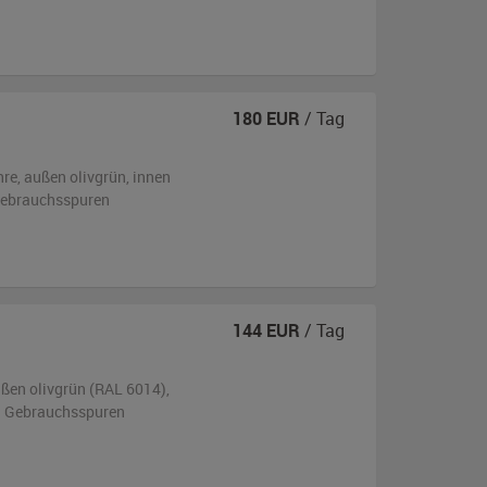
180
EUR
/ Tag
hre,
außen
olivgrün
,
innen
 Gebrauchsspuren
144
EUR
/ Tag
ußen
olivgrün (RAL 6014)
,
en Gebrauchsspuren