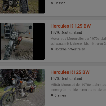
Hessen
Hercules
K 125 BW
1979
,
Deutschland
Motorrad / Motorroller der 1970er Ja
schwarz
,
mit kleineren bis mittleren
Nordrhein-Westfalen
Hercules
K125 BW
1970
,
Deutschland
Militär-Motorrad der 1970er Jahre,
a
innen grün
,
mit kleineren bis mittler
Bremen