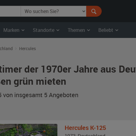
Marken
Standorte
Themen
Beliebt
chland
Hercules
timer der 1970er Jahre aus De
en grün mieten
 5 von insgesamt 5
Angeboten
Hercules
K-125