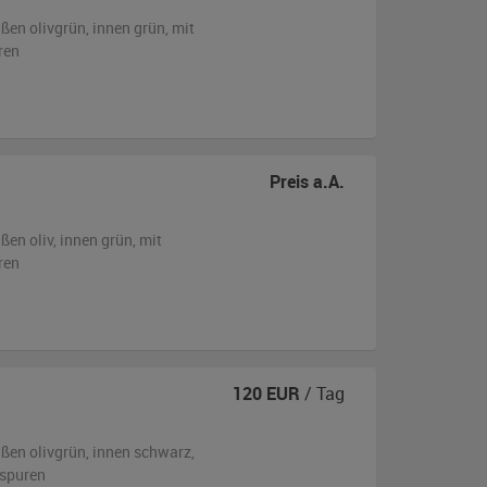
ußen
olivgrün
,
innen grün
,
mit
ren
Preis a.A.
ußen
oliv
,
innen grün
,
mit
ren
120
EUR
/ Tag
ußen
olivgrün
,
innen schwarz
,
sspuren