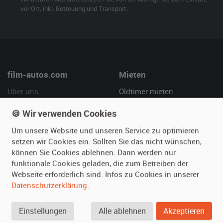
vor Ort, inkl. Betreuung und Transport.
film-autos.com
Mieten
Über uns
Oldtimer mieten
Leistungen
Erweiterte Suche
🍪 Wir verwenden Cookies
Referenzen
Fragen für Mieter
Um unsere Website und unseren Service zu optimieren
Kundenmeinungen
Service
setzen wir Cookies ein. Sollten Sie das nicht wünschen,
können Sie Cookies ablehnen. Dann werden nur
Vermieten
Hilfe
funktionale Cookies geladen, die zum Betreiben der
Webseite erforderlich sind. Infos zu Cookies in unserer
Oldtimer anmelden
Häufige Fragen (FAQ)
Datenschutzerklärung
.
Fotos senden
So funktioniert's
Fragen für Vermieter
Kontakt
Einstellungen
Alle ablehnen
Akzeptieren
Inserat verwalten