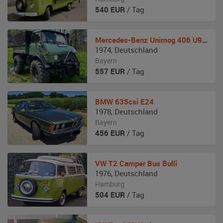
540
EUR
/ Tag
Mercedes-Benz
Unimog 406 U900
1974
,
Deutschland
Bayern
557
EUR
/ Tag
BMW
635csi E24
1978
,
Deutschland
Bayern
456
EUR
/ Tag
VW
T2 Camper Bus Bulli
1976
,
Deutschland
Hamburg
504
EUR
/ Tag