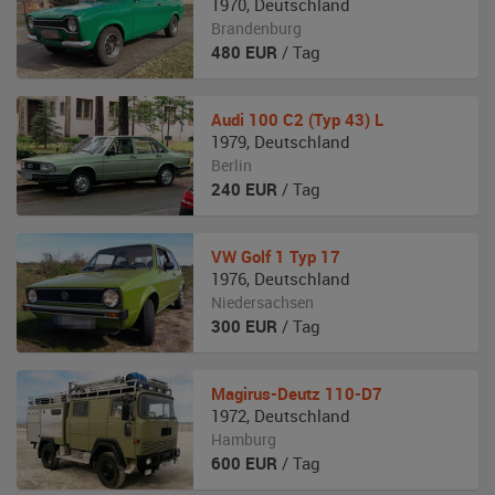
1970
,
Deutschland
Brandenburg
480
EUR
/ Tag
Audi
100 C2 (Typ 43) L
1979
,
Deutschland
Berlin
240
EUR
/ Tag
VW
Golf 1 Typ 17
1976
,
Deutschland
Niedersachsen
300
EUR
/ Tag
Magirus-Deutz
110-D7
1972
,
Deutschland
Hamburg
600
EUR
/ Tag