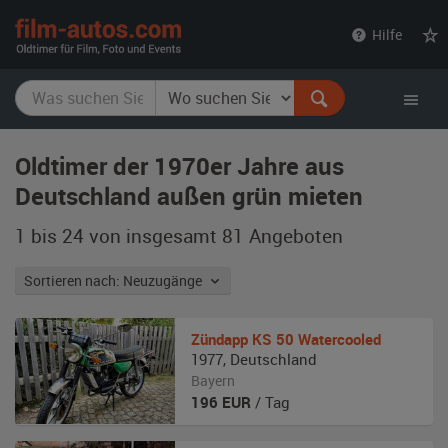
film-
Hilfe
autos.com
Oldtimer der 1970er Jahre aus
Deutschland außen grün mieten
1 bis 24 von insgesamt 81
Angeboten
Sortieren nach: Neuzugänge
Zündapp
KS 50 Watercooled
1977
,
Deutschland
Bayern
196
EUR
/ Tag