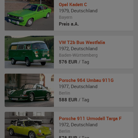
Opel
Kadett C
1979
,
Deutschland
Bayern
Preis a.A.
VW
T2b Bus Westfalia
1972
,
Deutschland
Baden-Württemberg
576
EUR
/ Tag
Porsche
964 Umbau 911G
1977
,
Deutschland
Berlin
588
EUR
/ Tag
Porsche
911 Urmodell Targa F
1972
,
Deutschland
Berlin
576
EUR
/ Tag