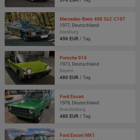
Mercedes-Benz
450 SLC C107
1977
,
Deutschland
Hamburg
456
EUR
/ Tag
Porsche
914
1973
,
Deutschland
Bayern
480
EUR
/ Tag
Ford
Escort
1979
,
Deutschland
Brandenburg
480
EUR
/ Tag
Ford
Escort MK1