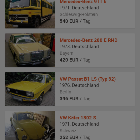
Mercedes-Benz
911 b
1971
,
Deutschland
Schleswig-Holstein
540
EUR
/ Tag
Mercedes-Benz
280 E RHD
1973
,
Deutschland
Bayern
420
EUR
/ Tag
VW
Passat B1 LS (Typ 32)
1976
,
Deutschland
Berlin
396
EUR
/ Tag
VW
Käfer 1302 S
1971
,
Deutschland
Schweiz
252
EUR
/ Tag