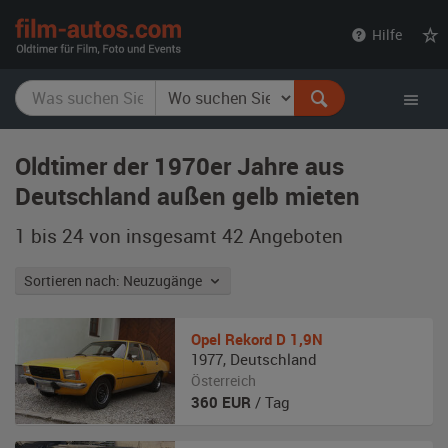
film-
Hilfe
autos.com
Oldtimer der 1970er Jahre aus
Deutschland außen gelb mieten
1 bis 24 von insgesamt 42
Angeboten
Sortieren nach: Neuzugänge
Opel
Rekord D 1,9N
1977
,
Deutschland
Österreich
360
EUR
/ Tag