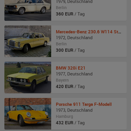
1979
,
Deutschland
Berlin
360
EUR
/ Tag
Mercedes-Benz
230.6 W114 Strich Acht
1972
,
Deutschland
Berlin
300
EUR
/ Tag
BMW
320i E21
1977
,
Deutschland
Bayern
420
EUR
/ Tag
Porsche
911 Targa F-Modell
1973
,
Deutschland
Hamburg
432
EUR
/ Tag