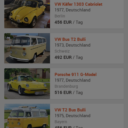
VW
Käfer 1303 Cabriolet
1977
,
Deutschland
Berlin
456
EUR
/ Tag
VW
Bus T2 Bulli
1973
,
Deutschland
Schweiz
492
EUR
/ Tag
Porsche
911 G-Model
1977
,
Deutschland
Brandenburg
516
EUR
/ Tag
VW
T2 Bus Bulli
1975
,
Deutschland
Bayern
456
EUR
/ Tag