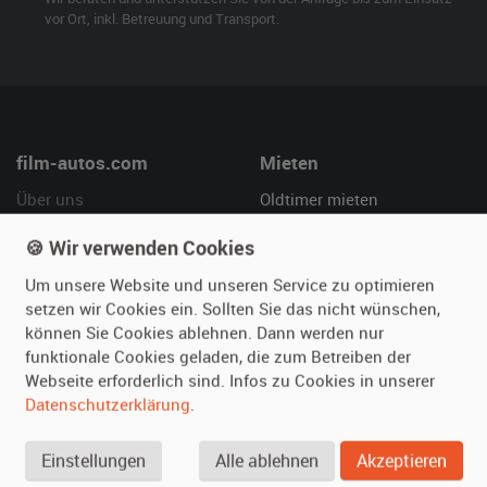
vor Ort, inkl. Betreuung und Transport.
film-autos.com
Mieten
Über uns
Oldtimer mieten
Leistungen
Erweiterte Suche
🍪 Wir verwenden Cookies
Referenzen
Fragen für Mieter
Um unsere Website und unseren Service zu optimieren
Kundenmeinungen
Service
setzen wir Cookies ein. Sollten Sie das nicht wünschen,
können Sie Cookies ablehnen. Dann werden nur
Vermieten
Hilfe
funktionale Cookies geladen, die zum Betreiben der
Webseite erforderlich sind. Infos zu Cookies in unserer
Oldtimer anmelden
Häufige Fragen (FAQ)
Datenschutzerklärung
.
Fotos senden
So funktioniert's
Fragen für Vermieter
Kontakt
Einstellungen
Alle ablehnen
Akzeptieren
Inserat verwalten