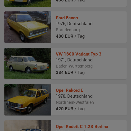
Ford
Escort
1976
,
Deutschland
Brandenburg
480
EUR
/ Tag
VW
1600 Variant Typ 3
1971
,
Deutschland
Baden-Württemberg
384
EUR
/ Tag
Opel
Rekord E
1978
,
Deutschland
Nordrhein-Westfalen
420
EUR
/ Tag
Opel
Kadett C 1.2S Berlina