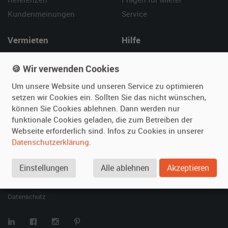
Kundenmeinungen
Service
Vermieten
Hilfe
Oldtimer anmelden
Häufige Fragen (FAQ)
🍪 Wir verwenden Cookies
Fotos senden
So funktioniert's
Fragen für Vermieter
Kontakt
Um unsere Website und unseren Service zu optimieren
setzen wir Cookies ein. Sollten Sie das nicht wünschen,
Inserat verwalten
können Sie Cookies ablehnen. Dann werden nur
funktionale Cookies geladen, die zum Betreiben der
SPECIAL
Webseite erforderlich sind. Infos zu Cookies in unserer
Berühmte Filmautos –
Datenschutzerklärung
.
unsere Top 10 ...
Einstellungen
Alle ablehnen
Akzeptieren
© 2026 film-autos.com
Blog
AGB
Impressum
Datenschutz