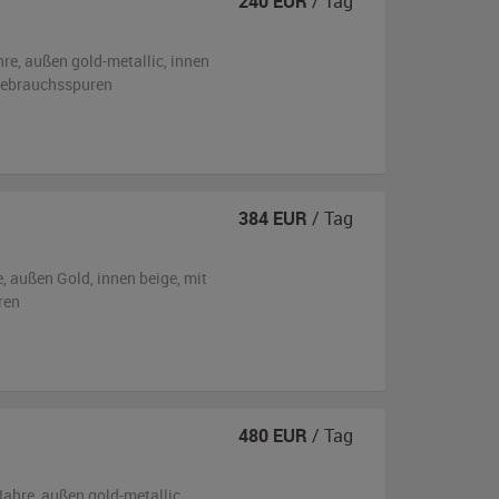
240
EUR
/ Tag
hre,
außen
gold-metallic
,
innen
 Gebrauchsspuren
384
EUR
/ Tag
e,
außen
Gold
,
innen beige
,
mit
ren
480
EUR
/ Tag
Jahre,
außen
gold-metallic
,