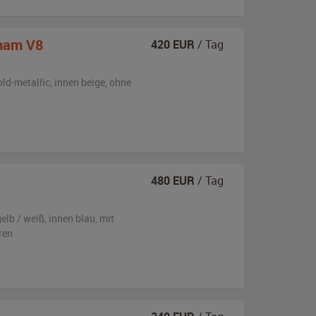
ham V8
420
EUR
/ Tag
old-metallic
,
innen beige
,
ohne
480
EUR
/ Tag
elb / weiß
,
innen blau
,
mit
ren