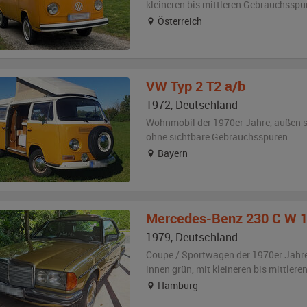
kleineren bis mittleren Gebrauchsspu
Österreich
VW
Typ 2 T2 a/b
1972
,
Deutschland
Wohnmobil der 1970er Jahre,
außen
s
ohne sichtbare Gebrauchsspuren
Bayern
Mercedes-Benz
230 C W 
1979
,
Deutschland
Coupe / Sportwagen der 1970er Jahr
innen grün
,
mit kleineren bis mittler
Hamburg