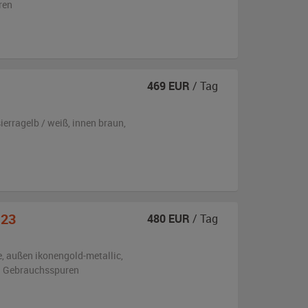
ren
469
EUR
/ Tag
ierragelb / weiß
,
innen braun
,
123
480
EUR
/ Tag
e,
außen
ikonengold-metallic
,
en Gebrauchsspuren