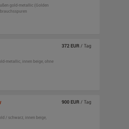
ußen
gold-metallic (Golden
ebrauchsspuren
372
EUR
/ Tag
old-metallic
,
innen beige
,
ohne
w
900
EUR
/ Tag
old / schwarz
,
innen beige
,