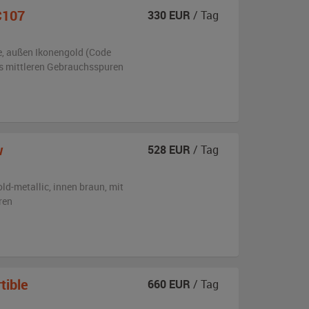
C107
330
EUR
/ Tag
e,
außen
Ikonengold (Code
is mittleren Gebrauchsspuren
w
528
EUR
/ Tag
old-metallic
,
innen braun
,
mit
ren
tible
660
EUR
/ Tag