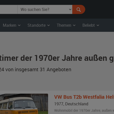
Marken
Standorte
Themen
Beliebt
timer der 1970er Jahre außen g
 24 von insgesamt 31
Angeboten
VW
Bus T2b Westfalia Hel
1977
,
Deutschland
Wohnmobil der 1970er Jahre,
außen
w