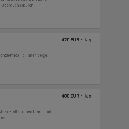
en Gebrauchsspuren
S
420
EUR
/ Tag
ronze-metallic
,
innen beige
,
480
EUR
/ Tag
old-metallic
,
innen braun
,
mit
ren