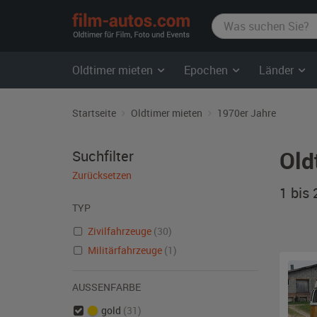
film-
autos.com
Oldtimer mieten
Epochen
Länder
Startseite
Oldtimer mieten
1970er Jahre
Old
Suchfilter
Zurücksetzen
1 bis
TYP
Zivilfahrzeuge
(30)
Militärfahrzeuge
(1)
AUSSENFARBE
gold
(31)