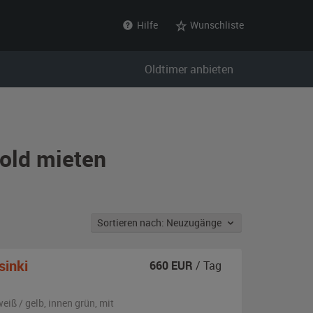
Hilfe
Wunschliste
Oldtimer anbieten
old mieten
Sortieren nach: Neuzugänge
sinki
660
EUR
/ Tag
eiß / gelb
,
innen grün
,
mit