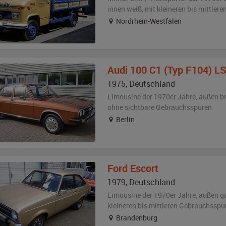
innen weiß
,
mit kleineren bis mittler
Nordrhein-Westfalen
Audi
100 C1 (Typ F104) L
1975
,
Deutschland
Limousine der 1970er Jahre,
außen
b
ohne sichtbare Gebrauchsspuren
Berlin
Ford
Escort
1979
,
Deutschland
Limousine der 1970er Jahre,
außen
g
kleineren bis mittleren Gebrauchsspu
Brandenburg