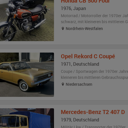
Honda
CB 500 Four
1976
,
Japan
Motorrad / Motorroller der 1970er Ja
schwarz
,
mit kleineren bis mittleren
Nordrhein-Westfalen
Opel
Rekord C Coupé
1971
,
Deutschland
Coupe / Sportwagen der 1970er Jahr
kleineren bis mittleren Gebrauchsspu
Niedersachsen
Mercedes-Benz
T2 407 D
1979
,
Deutschland
Militär Lkw / Transporter der 1970er 