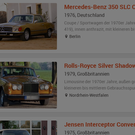
Mercedes-Benz
350 SLC 
1976
,
Deutschland
Coupe / Sportwagen der 1970er Jahr
419)
,
innen anthrazit
,
mit kleineren b
Berlin
Rolls-Royce
Silver Shado
1979
,
Großbritannien
Limousine der 1970er Jahre,
außen
g
kleineren bis mittleren Gebrauchsspu
Nordrhein-Westfalen
Jensen
Interceptor Conver
1975
,
Großbritannien