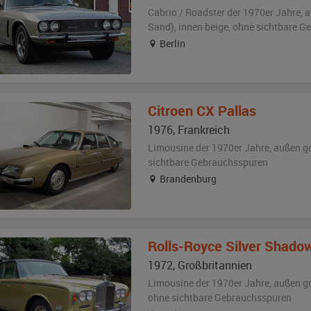
Cabrio / Roadster der 1970er Jahre,
a
Sand)
,
innen beige
,
ohne sichtbare G
Berlin
Citroen
CX Pallas
1976
,
Frankreich
Limousine der 1970er Jahre,
außen
g
sichtbare Gebrauchsspuren
Brandenburg
Rolls-Royce
Silver Shado
1972
,
Großbritannien
Limousine der 1970er Jahre,
außen
g
ohne sichtbare Gebrauchsspuren