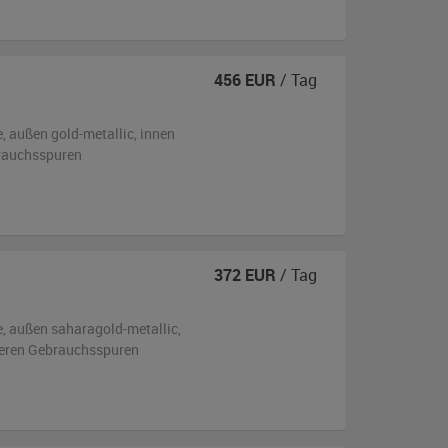
456
EUR
/ Tag
e,
außen
gold-metallic
,
innen
brauchsspuren
372
EUR
/ Tag
e,
außen
saharagold-metallic
,
tleren Gebrauchsspuren