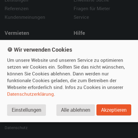
Referenzen
Fragen für Mieter
Kundenmeinungen
Service
Vermieten
Hilfe
Oldtimer anmelden
Häufige Fragen (FAQ)
🍪 Wir verwenden Cookies
Fotos senden
So funktioniert's
Um unsere Website und unseren Service zu optimieren
Fragen für Vermieter
Kontakt
setzen wir Cookies ein. Sollten Sie das nicht wünschen,
Inserat verwalten
können Sie Cookies ablehnen. Dann werden nur
funktionale Cookies geladen, die zum Betreiben der
SPECIAL
Webseite erforderlich sind. Infos zu Cookies in unserer
Berühmte Filmautos –
Datenschutzerklärung
.
unsere Top 10 ...
Einstellungen
Alle ablehnen
Akzeptieren
© 2026 film-autos.com
Blog
AGB
Impressum
Datenschutz