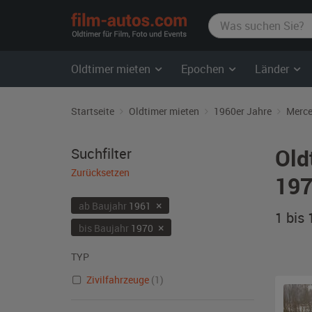
film-
autos.com
Oldtimer mieten
Epochen
Länder
Startseite
Oldtimer mieten
1960er Jahre
Merce
Old
Suchfilter
Zurücksetzen
197
×
ab Baujahr
1961
1 bis
×
bis Baujahr
1970
TYP
Zivilfahrzeuge
(1)