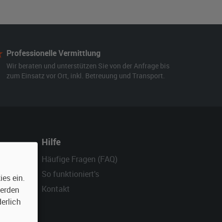
Professionelle Vermittlung
Wir beraten und unterstützen Sie von der Anfrage bis
zum Einsatz vor Ort, inkl. Betreuung und Transport.
Hilfe
Häufige Fragen (FAQ)
So funktioniert's
es ein.
Kontakt
werden
erlich