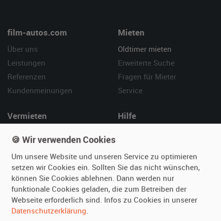
film-autos.com
Mieten
Über uns
Oldtimer mieten
Leistungen
Erweiterte Suche
Referenzen
Fragen für Mieter
Kundenmeinungen
Service
Vermieten
Hilfe
Oldtimer anmelden
Häufige Fragen (FAQ)
🍪 Wir verwenden Cookies
Fotos senden
So funktioniert's
Um unsere Website und unseren Service zu optimieren
Fragen für Vermieter
Kontakt
setzen wir Cookies ein. Sollten Sie das nicht wünschen,
Inserat verwalten
können Sie Cookies ablehnen. Dann werden nur
funktionale Cookies geladen, die zum Betreiben der
SPECIAL
Webseite erforderlich sind. Infos zu Cookies in unserer
Berühmte Filmautos –
Datenschutzerklärung
.