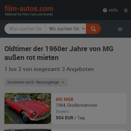
film-
Hilfe
autos.com
Oldtimer der 1960er Jahre von MG
außen rot mieten
1 bis 3 von insgesamt 3
Angeboten
Sortieren nach: Neuzugänge
MG
MGB
1964
,
Großbritannien
Bayern
504
EUR
/ Tag