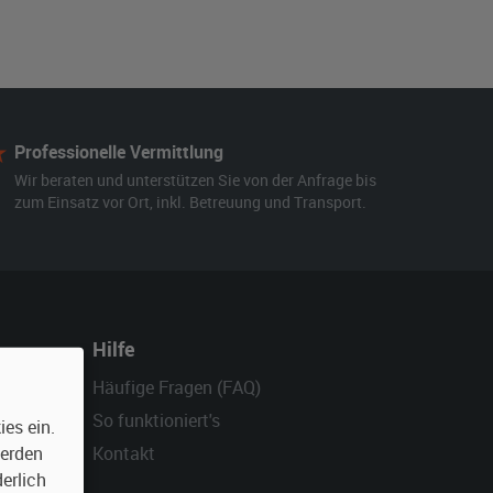
Professionelle Vermittlung
Wir beraten und unterstützen Sie von der Anfrage bis
zum Einsatz vor Ort, inkl. Betreuung und Transport.
Hilfe
Häufige Fragen (FAQ)
So funktioniert's
es ein.
Kontakt
werden
erlich