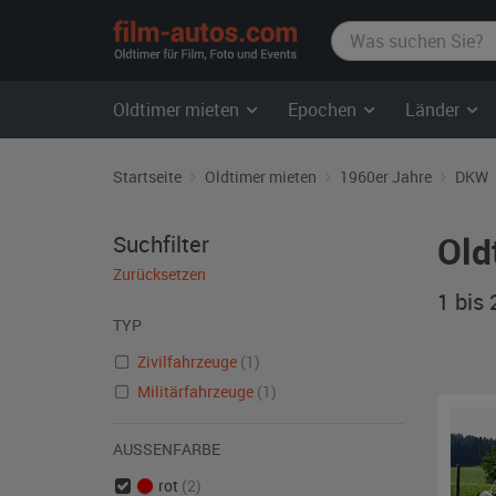
film-
autos.com
Oldtimer mieten
Epochen
Länder
Startseite
Oldtimer mieten
1960er Jahre
DKW
Old
Suchfilter
Zurücksetzen
1 bis
TYP
Zivilfahrzeuge
(1)
Militärfahrzeuge
(1)
AUSSENFARBE
rot
(2)