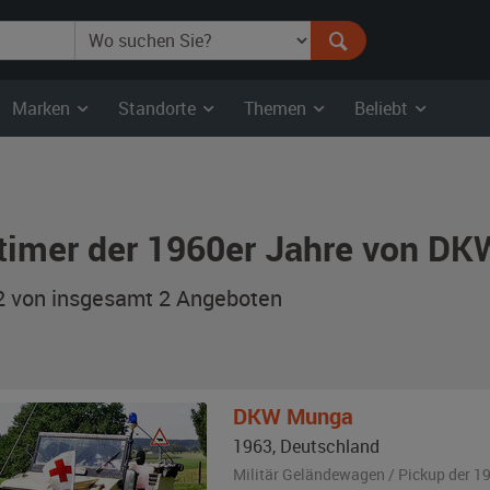
Marken
Standorte
Themen
Beliebt
timer der 1960er Jahre von DK
 2 von insgesamt 2
Angeboten
DKW
Munga
1963
,
Deutschland
Militär Geländewagen / Pickup der 1