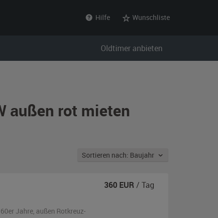
Hilfe
Wunschliste
Oldtimer anbieten
W außen rot mieten
Sortieren nach: Baujahr
360
EUR
/ Tag
960er Jahre,
außen
Rotkreuz-