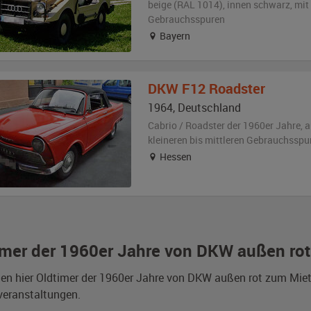
beige (RAL 1014)
,
innen schwarz
,
mit 
Gebrauchsspuren
Bayern
DKW
F12 Roadster
1964
,
Deutschland
Cabrio / Roadster der 1960er Jahre,
a
kleineren bis mittleren Gebrauchsspu
Hessen
imer der 1960er Jahre von DKW außen rot
den hier Oldtimer der 1960er Jahre von DKW außen rot zum Mie
veranstaltungen.