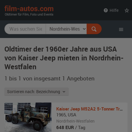
film-
Hilfe
autos.com
Oldtimer der 1960er Jahre aus USA
von Kaiser Jeep mieten in Nordrhein-
Westfalen
1 bis 1 von insgesamt 1
Angeboten
Sortieren nach: Bezeichnung
Kaiser Jeep
M52A2 5-Tonner Tractor Zugmaschine
1965
,
USA
Nordrhein-Westfalen
648
EUR
/ Tag