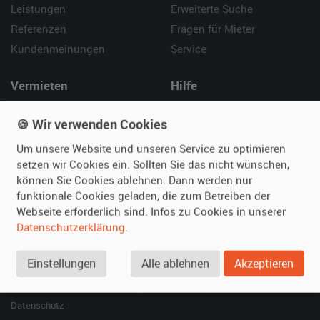
Leistungen
Erweiterte Suche
Referenzen
Fragen für Mieter
Kundenmeinungen
Service
Vermieten
Hilfe
Oldtimer anmelden
Häufige Fragen (FAQ)
🍪 Wir verwenden Cookies
Fotos senden
So funktioniert's
Um unsere Website und unseren Service zu optimieren
Fragen für Vermieter
Kontakt
setzen wir Cookies ein. Sollten Sie das nicht wünschen,
Inserat verwalten
können Sie Cookies ablehnen. Dann werden nur
funktionale Cookies geladen, die zum Betreiben der
SPECIAL
Webseite erforderlich sind. Infos zu Cookies in unserer
Berühmte Filmautos –
Datenschutzerklärung
.
unsere Top 10 ...
Einstellungen
Alle ablehnen
Akzeptieren
© 2026 film-autos.com
Blog
AGB
Impressum
Datenschutz