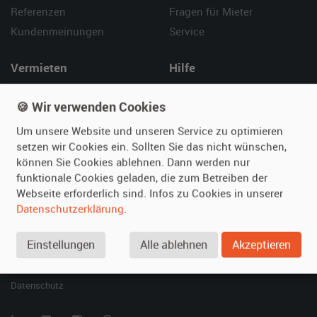
Referenzen
Fragen für Mieter
Kundenmeinungen
Service
Vermieten
Hilfe
Oldtimer anmelden
Häufige Fragen (FAQ)
🍪 Wir verwenden Cookies
Fotos senden
So funktioniert's
Um unsere Website und unseren Service zu optimieren
Fragen für Vermieter
Kontakt
setzen wir Cookies ein. Sollten Sie das nicht wünschen,
Inserat verwalten
können Sie Cookies ablehnen. Dann werden nur
funktionale Cookies geladen, die zum Betreiben der
SPECIAL
Webseite erforderlich sind. Infos zu Cookies in unserer
Berühmte Filmautos –
Datenschutzerklärung
.
unsere Top 10 ...
Einstellungen
Alle ablehnen
Akzeptieren
© 2026 film-autos.com
Blog
AGB
Impressum
Datenschutz