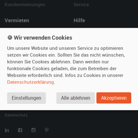
Kundenmeinungen
Service
Vermieten
Hilfe
Oldtimer anmelden
Häufige Fragen (FAQ)
🍪 Wir verwenden Cookies
Fotos senden
So funktioniert's
Fragen für Vermieter
Kontakt
Um unsere Website und unseren Service zu optimieren
setzen wir Cookies ein. Sollten Sie das nicht wünschen,
Inserat verwalten
können Sie Cookies ablehnen. Dann werden nur
funktionale Cookies geladen, die zum Betreiben der
SPECIAL
Webseite erforderlich sind. Infos zu Cookies in unserer
Berühmte Filmautos –
Datenschutzerklärung
.
unsere Top 10 ...
Einstellungen
Alle ablehnen
Akzeptieren
© 2026 film-autos.com
Blog
AGB
Impressum
Datenschutz