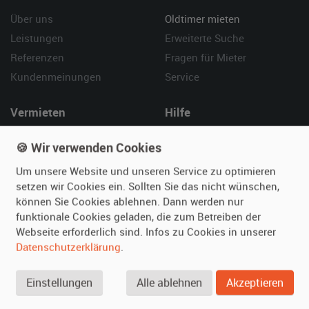
Über uns
Oldtimer mieten
Leistungen
Erweiterte Suche
Referenzen
Fragen für Mieter
Kundenmeinungen
Service
Vermieten
Hilfe
Oldtimer anmelden
Häufige Fragen (FAQ)
🍪 Wir verwenden Cookies
Fotos senden
So funktioniert's
Um unsere Website und unseren Service zu optimieren
Fragen für Vermieter
Kontakt
setzen wir Cookies ein. Sollten Sie das nicht wünschen,
Inserat verwalten
können Sie Cookies ablehnen. Dann werden nur
funktionale Cookies geladen, die zum Betreiben der
SPECIAL
Webseite erforderlich sind. Infos zu Cookies in unserer
Berühmte Filmautos –
Datenschutzerklärung
.
unsere Top 10 ...
Einstellungen
Alle ablehnen
Akzeptieren
© 2026 film-autos.com
Blog
AGB
Impressum