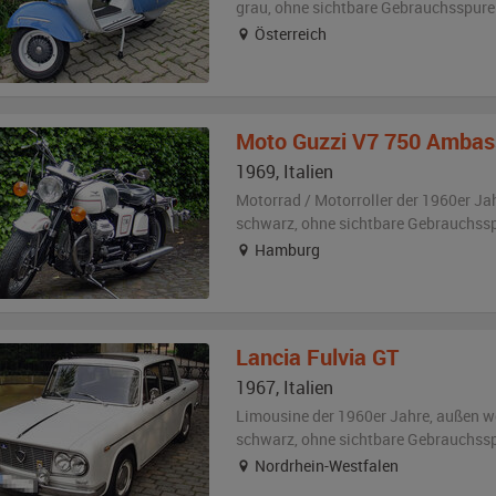
grau
,
ohne sichtbare Gebrauchsspure
Österreich
Moto Guzzi
V7 750 Ambas
1969
,
Italien
Motorrad / Motorroller der 1960er Ja
schwarz
,
ohne sichtbare Gebrauchss
Hamburg
Lancia
Fulvia GT
1967
,
Italien
Limousine der 1960er Jahre,
außen
w
schwarz
,
ohne sichtbare Gebrauchss
Nordrhein-Westfalen