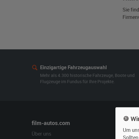
Sie fin
Firmen
Einzigartige Fahrzeugauswahl
Mehr als 4.300 historische Fahrzeuge, Boote und
Flugzeuge im Fundus für Ihre Projekte.
🍪 Wi
film-autos.com
Miete
Um unse
Über uns
Oldtime
Sollte