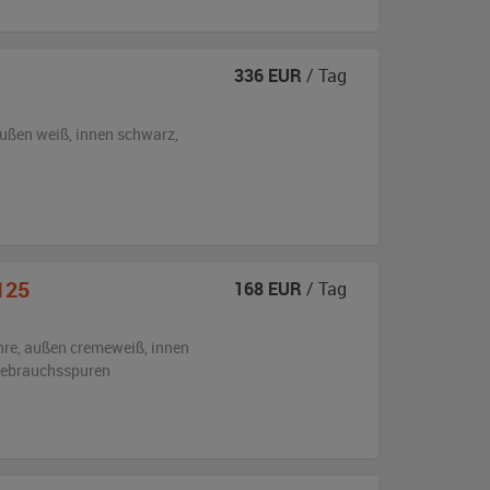
336
EUR
/ Tag
ußen
weiß
,
innen schwarz
,
125
168
EUR
/ Tag
hre,
außen
cremeweiß
,
innen
 Gebrauchsspuren