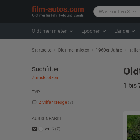
film-
autos.com
Oldtimer mieten
Epochen
Länder
Startseite
Oldtimer mieten
1960er Jahre
Italie
Old
Suchfilter
Zurücksetzen
1 bis
TYP
Zivilfahrzeuge
(7)
AUSSENFARBE
weiß
(7)