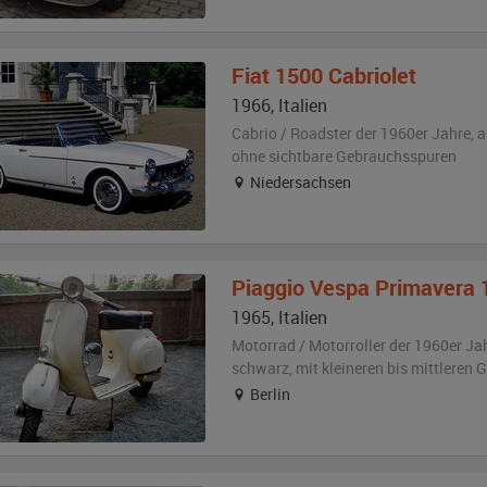
Fiat
1500 Cabriolet
1966
,
Italien
Cabrio / Roadster der 1960er Jahre,
a
ohne sichtbare Gebrauchsspuren
Niedersachsen
Piaggio
Vespa Primavera 
1965
,
Italien
Motorrad / Motorroller der 1960er Ja
schwarz
,
mit kleineren bis mittleren
Berlin