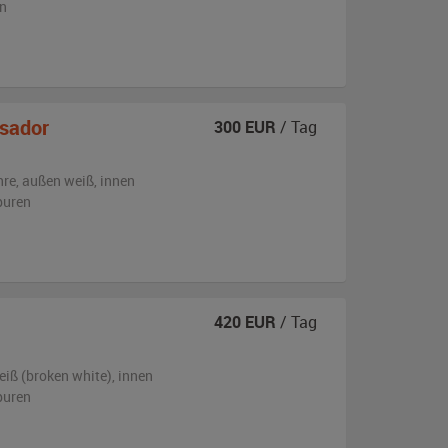
n
sador
300
EUR
/ Tag
hre,
außen
weiß
,
innen
puren
420
EUR
/ Tag
eiß (broken white)
,
innen
puren