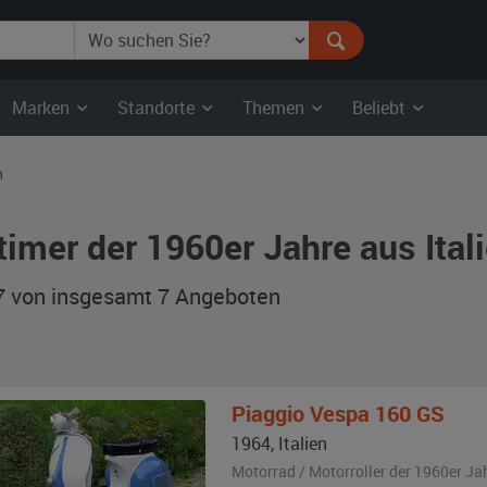
Marken
Standorte
Themen
Beliebt
n
timer der 1960er Jahre aus Ita
 7 von insgesamt 7
Angeboten
Piaggio
Vespa 160 GS
1964
,
Italien
Motorrad / Motorroller der 1960er Ja