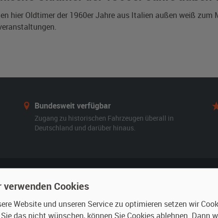
den hier Oldtimer der 1960er Jahre aus Italien außen weiß zum
veranstaltungen.
Bundesweit verfügbar
Zugang zu historischen Fahrzeugen überall in
Deutschland und darüber hinaus.
r verwenden Cookies
n
Vermieten
re Website und unseren Service zu optimieren setzen wir Cooki
r mieten
Oldtimer anmelden
n Sie das nicht wünschen, können Sie Cookies ablehnen. Dann 