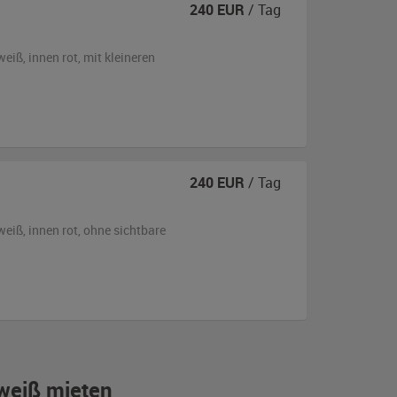
240
EUR
/ Tag
weiß
,
innen rot
,
mit kleineren
240
EUR
/ Tag
weiß
,
innen rot
,
ohne sichtbare
 weiß mieten