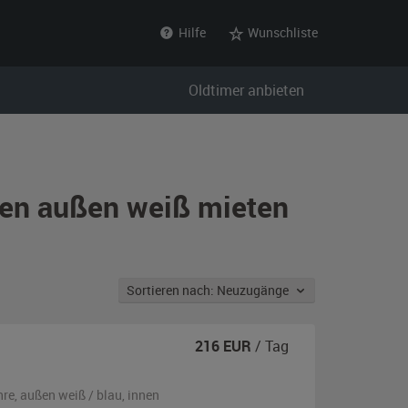
Hilfe
Wunschliste
Oldtimer anbieten
lien außen weiß mieten
Sortieren nach: Neuzugänge
216
EUR
/ Tag
hre,
außen
weiß / blau
,
innen