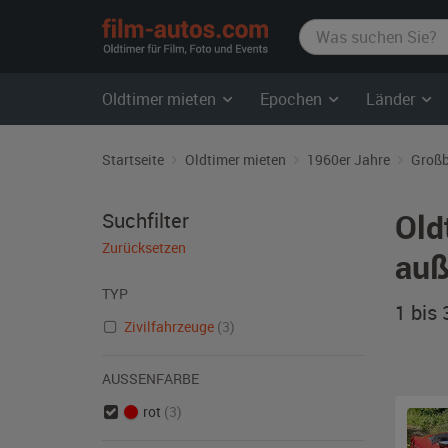
film-
autos.com
Oldtimer mieten
Epochen
Länder
Startseite
Oldtimer mieten
1960er Jahre
Großb
Old
Suchfilter
Zurücksetzen
auß
TYP
1 bis
Zivilfahrzeuge
(3)
AUSSENFARBE
rot
(3)