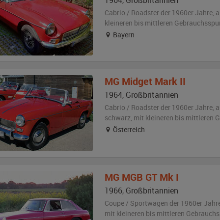
1964
,
Großbritannien
Cabrio / Roadster der 1960er Jahre,
a
kleineren bis mittleren Gebrauchsspu
Bayern
MG
Midget Mark II
1964
,
Großbritannien
Cabrio / Roadster der 1960er Jahre,
a
schwarz
,
mit kleineren bis mittleren
Österreich
MG
MGB GT Mk I
1966
,
Großbritannien
Coupe / Sportwagen der 1960er Jahr
mit kleineren bis mittleren Gebrauch