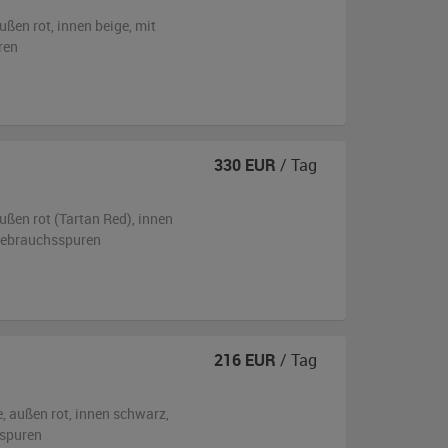
ußen
rot
,
innen beige
,
mit
ren
330
EUR
/ Tag
ußen
rot (Tartan Red)
,
innen
 Gebrauchsspuren
216
EUR
/ Tag
e,
außen
rot
,
innen schwarz
,
sspuren