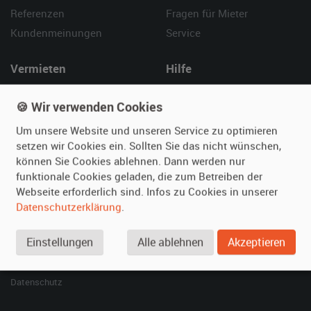
Referenzen
Fragen für Mieter
Kundenmeinungen
Service
Vermieten
Hilfe
Oldtimer anmelden
Häufige Fragen (FAQ)
🍪 Wir verwenden Cookies
Fotos senden
So funktioniert's
Um unsere Website und unseren Service zu optimieren
Fragen für Vermieter
Kontakt
setzen wir Cookies ein. Sollten Sie das nicht wünschen,
Inserat verwalten
können Sie Cookies ablehnen. Dann werden nur
funktionale Cookies geladen, die zum Betreiben der
SPECIAL
Webseite erforderlich sind. Infos zu Cookies in unserer
Berühmte Filmautos –
Datenschutzerklärung
.
unsere Top 10 ...
Einstellungen
Alle ablehnen
Akzeptieren
© 2026 film-autos.com
Blog
AGB
Impressum
Datenschutz