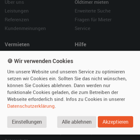
Über uns
Oldtimer mieten
Leistungen
Erweiterte Suche
Referenzen
Fragen für Mieter
Kundenmeinungen
Service
Vermieten
Hilfe
Oldtimer anmelden
Häufige Fragen (FAQ)
🍪 Wir verwenden Cookies
Fotos senden
So funktioniert's
Um unsere Website und unseren Service zu optimieren
Fragen für Vermieter
Kontakt
setzen wir Cookies ein. Sollten Sie das nicht wünschen,
Inserat verwalten
können Sie Cookies ablehnen. Dann werden nur
funktionale Cookies geladen, die zum Betreiben der
SPECIAL
Webseite erforderlich sind. Infos zu Cookies in unserer
Berühmte Filmautos –
Datenschutzerklärung
.
unsere Top 10 ...
Einstellungen
Alle ablehnen
Akzeptieren
© 2026 film-autos.com
Blog
AGB
Impressum