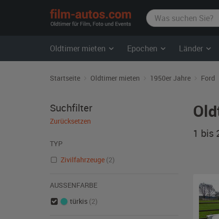
film-
autos.com
Oldtimer mieten
Epochen
Länder
Startseite
Oldtimer mieten
1950er Jahre
Ford
Old
Suchfilter
Zurücksetzen
1 bis
TYP
Zivilfahrzeuge
(2)
AUSSENFARBE
türkis
(2)