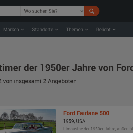
Marken
Standorte
Themen
Beliebt
timer der 1950er Jahre von For
 2 von insgesamt 2
Angeboten
Ford
Fairlane 500
1959
,
USA
Limousine der 1950er Jahre,
außen
b