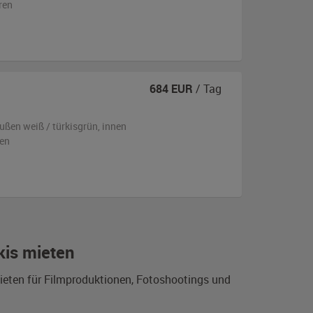
ren
684
EUR
/ Tag
ußen
weiß / türkisgrün
,
innen
en
kis mieten
Mieten für Filmproduktionen, Fotoshootings und