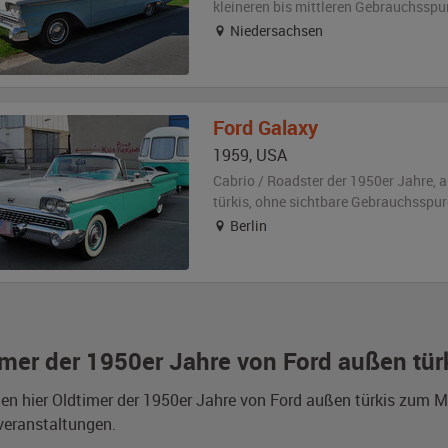
kleineren bis mittleren Gebrauchsspu
Niedersachsen
Ford
Galaxy
1959
,
USA
Cabrio / Roadster der 1950er Jahre,
a
türkis
,
ohne sichtbare Gebrauchsspur
Berlin
imer der 1950er Jahre von Ford außen tür
den hier Oldtimer der 1950er Jahre von Ford außen türkis zum 
veranstaltungen.