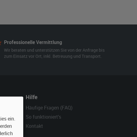
Professionelle Vermittlung
Wir beraten und unterstützen Sie von der Anfrage bis
zum Einsatz vor Ort, inkl. Betreuung und Transport.
Hilfe
Häufige Fragen (FAQ)
So funktioniert's
es ein.
Kontakt
werden
erlich