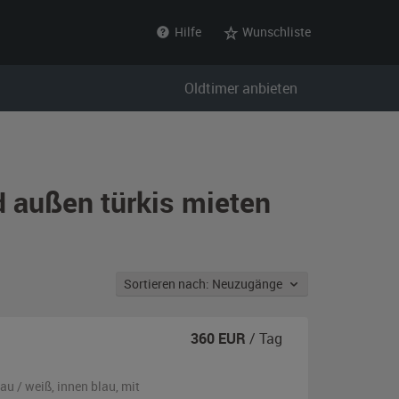
Hilfe
Wunschliste
Oldtimer anbieten
d außen türkis mieten
Sortieren nach: Neuzugänge
360
EUR
/ Tag
lau / weiß
,
innen blau
,
mit