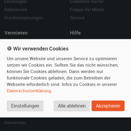
Leistungen
Erweiterte Suche
Referenzen
Fragen für Mieter
Kundenmeinungen
Service
Vermieten
Hilfe
Oldtimer anmelden
Häufige Fragen (FAQ)
🍪 Wir verwenden Cookies
Fotos senden
So funktioniert's
Um unsere Website und unseren Service zu optimieren
Fragen für Vermieter
Kontakt
setzen wir Cookies ein. Sollten Sie das nicht wünschen,
Inserat verwalten
können Sie Cookies ablehnen. Dann werden nur
funktionale Cookies geladen, die zum Betreiben der
SPECIAL
Webseite erforderlich sind. Infos zu Cookies in unserer
Berühmte Filmautos –
Datenschutzerklärung
.
unsere Top 10 ...
Einstellungen
Alle ablehnen
Akzeptieren
© 2026 film-autos.com
Blog
AGB
Impressum
Datenschutz