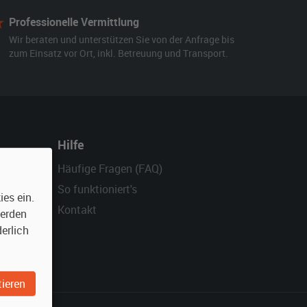
Professionelle Vermittlung
Wir beraten und unterstützen Sie von der Anfrage bis
zum Einsatz vor Ort, inkl. Betreuung und Transport.
Hilfe
Häufige Fragen (FAQ)
So funktioniert's
es ein.
Kontakt
werden
erlich
ieren