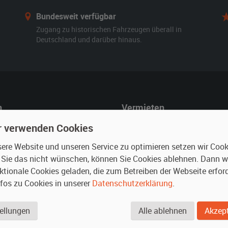
Bundesweit verfügbar
Zugang zu historischen Fahrzeugen überall in
Deutschland und darüber hinaus.
n
Vermieten
r mieten
Oldtimer anmelden
r verwenden Cookies
rte Suche
Fotos senden
re Website und unseren Service zu optimieren setzen wir Cooki
für Mieter
Fragen für Vermieter
n Sie das nicht wünschen, können Sie Cookies ablehnen. Dann 
ktionale Cookies geladen, die zum Betreiben der Webseite erford
Inserat verwalten
nfos zu Cookies in unserer
Datenschutzerklärung
.
.
ellungen
Alle ablehnen
Akzept