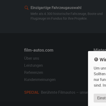
Einzigartige Fahrzeugauswahl
Mehr als 4.300 historische Fahrzeuge, Boote und
Flugzeuge im Fundus für Ihre Projekte.
film-autos.com
Miete
Über uns
Oldtime
🍪 Wi
Leistungen
Erweite
Um unse
Referenzen
Fragen 
Sollte
nur fun
Kundenmeinungen
Service
sind. I
SPECIAL
Berühmte Filmautos –
unsere Top 10 ..
Einst