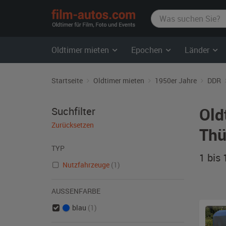
film-
autos.com
Oldtimer mieten
Epochen
Länder
Startseite
Oldtimer mieten
1950er Jahre
DDR
Old
Suchfilter
Zurücksetzen
Thü
TYP
1 bis
Nutzfahrzeuge
(1)
AUSSENFARBE
blau
(1)