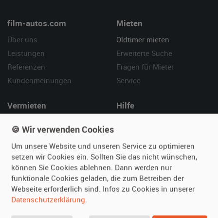
film-autos.com
Mieten
Über uns
Oldtimer mieten
Leistungen
Erweiterte Suche
Referenzen
Fragen für Mieter
Kundenmeinungen
Service
Vermieten
Hilfe
Oldtimer anmelden
Häufige Fragen (FAQ)
🍪 Wir verwenden Cookies
Fotos senden
So funktioniert's
Um unsere Website und unseren Service zu optimieren
Fragen für Vermieter
Kontakt
setzen wir Cookies ein. Sollten Sie das nicht wünschen,
Inserat verwalten
können Sie Cookies ablehnen. Dann werden nur
funktionale Cookies geladen, die zum Betreiben der
SPECIAL
Webseite erforderlich sind. Infos zu Cookies in unserer
Berühmte Filmautos –
Datenschutzerklärung
.
unsere Top 10 ...