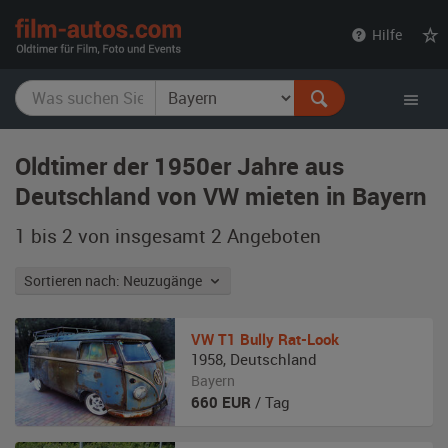
film-
Hilfe
autos.com
Oldtimer der 1950er Jahre aus
Deutschland von VW mieten in Bayern
1 bis 2 von insgesamt 2
Angeboten
Sortieren nach: Neuzugänge
VW
T1 Bully Rat-Look
1958
,
Deutschland
Bayern
660
EUR
/ Tag