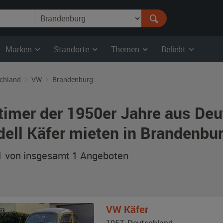
Marken
Standorte
Themen
Beliebt
chland
VW
Brandenburg
timer der 1950er Jahre aus De
ell Käfer mieten in Brandenbu
 1 von insgesamt 1
Angeboten
VW
Käfer