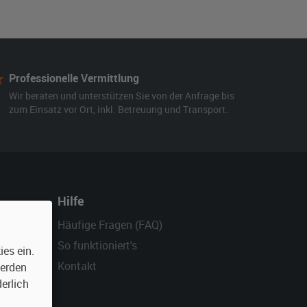
Professionelle Vermittlung
Wir beraten und unterstützen Sie von der Anfrage bis
zum Einsatz vor Ort, inkl. Betreuung und Transport.
Hilfe
Häufige Fragen (FAQ)
So funktioniert's
es ein.
Kontakt
werden
erlich