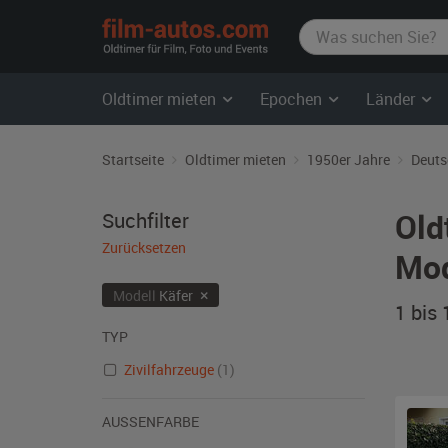
film-
autos.com
Oldtimer mieten
Epochen
Länder
Startseite
Oldtimer mieten
1950er Jahre
Deuts
Old
Suchfilter
Zurücksetzen
Mod
×
Modell
Käfer
1 bis
TYP
Zivilfahrzeuge
(1)
AUSSENFARBE