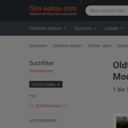
film-
autos.com
Oldtimer mieten
Epochen
Länder
Startseite
Oldtimer mieten
1950er Jahre
Deuts
Old
Suchfilter
Zurücksetzen
Mod
×
Modell
Käfer
1 bis
TYP
Zivilfahrzeuge
(1)
AUSSENFARBE