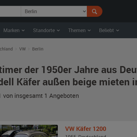
Marken
Standorte
Themen
Beliebt
chland
VW
Berlin
timer der 1950er Jahre aus De
ell Käfer außen beige mieten i
 1 von insgesamt 1
Angeboten
VW
Käfer 1200