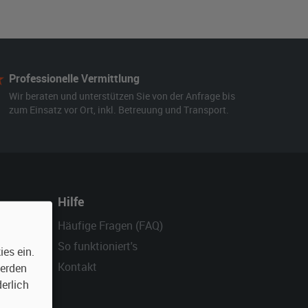
Professionelle Vermittlung
Wir beraten und unterstützen Sie von der Anfrage bis
zum Einsatz vor Ort, inkl. Betreuung und Transport.
Hilfe
Häufige Fragen (FAQ)
So funktioniert's
es ein.
Kontakt
werden
erlich