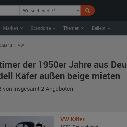
Marken
Standorte
Themen
Beliebt
chland
VW
timer der 1950er Jahre aus De
ell Käfer außen beige mieten
 2 von insgesamt 2
Angeboten
VW
Käfer