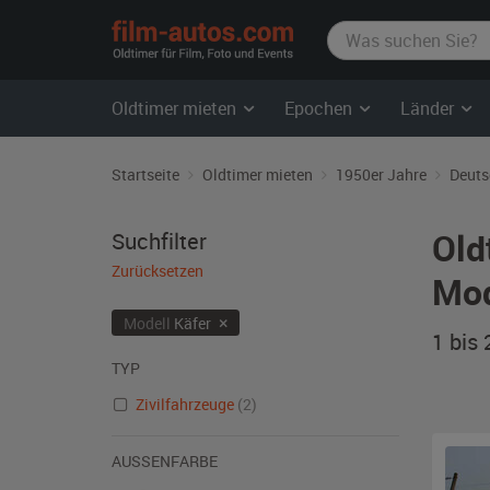
film-
autos.com
Oldtimer mieten
Epochen
Länder
Startseite
Oldtimer mieten
1950er Jahre
Deuts
Old
Suchfilter
Zurücksetzen
Mod
×
Modell
Käfer
1 bis
TYP
Zivilfahrzeuge
(2)
AUSSENFARBE