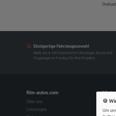
Dreharb
Einzigartige Fahrzeugauswahl
Mehr als 4.300 historische Fahrzeuge, Boote und
Flugzeuge im Fundus für Ihre Projekte.
film-autos.com
Miete
🍪 Wi
Über uns
Oldtime
Leistungen
Erweite
Um unse