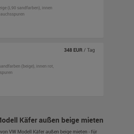
eige (L90 sandfarben)
,
innen
brauchsspuren
348
EUR
/ Tag
sandfarben (beige)
,
innen rot
,
sspuren
odell Käfer außen beige mieten
von VW Modell Käfer außen beige mieten - für