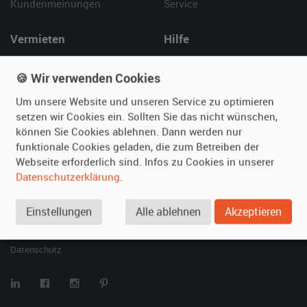
Kundenmeinungen
Service
Vermieten
Hilfe
Oldtimer anmelden
Häufige Fragen (FAQ)
🍪 Wir verwenden Cookies
Fotos senden
So funktioniert's
Fragen für Vermieter
Kontakt
Um unsere Website und unseren Service zu optimieren
setzen wir Cookies ein. Sollten Sie das nicht wünschen,
Inserat verwalten
können Sie Cookies ablehnen. Dann werden nur
funktionale Cookies geladen, die zum Betreiben der
SPECIAL
Webseite erforderlich sind. Infos zu Cookies in unserer
Berühmte Filmautos –
Datenschutzerklärung
.
unsere Top 10 ...
Einstellungen
Alle ablehnen
Akzeptieren
© 2026 film-autos.com
Blog
AGB
Impressum
Datenschutz