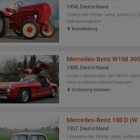
1958
,
Deutschland
Traktor der 1950er Jahre,
außen
rot
,
i
Gebrauchsspuren
Brandenburg
Mercedes-Benz
W198 300 
1988
,
Deutschland
Coupe / Sportwagen der 1950er Jahr
ohne sichtbare Gebrauchsspuren
Schleswig-Holstein
Mercedes-Benz
180 D (W 
1957
,
Deutschland
Limousine der 1950er Jahre,
außen
ro