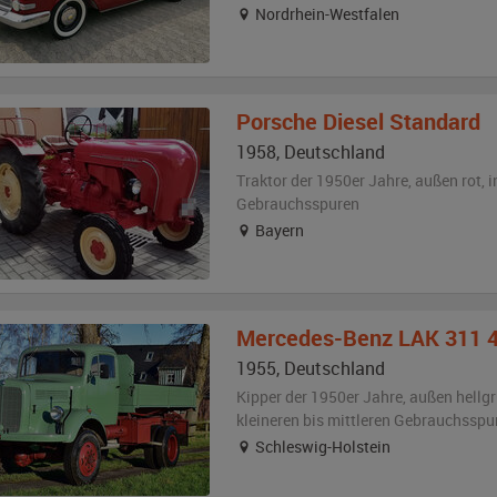
Nordrhein-Westfalen
Porsche
Diesel Standard
1958
,
Deutschland
Traktor der 1950er Jahre,
außen
rot
,
i
Gebrauchsspuren
Bayern
Mercedes-Benz
LAK 311 
1955
,
Deutschland
Kipper der 1950er Jahre,
außen
hellgr
kleineren bis mittleren Gebrauchsspu
Schleswig-Holstein