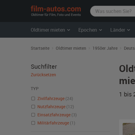
film-
autos.com
Oldtimer mieten
Epochen
Länder
Startseite
Oldtimer mieten
1950er Jahre
Deuts
Old
Suchfilter
Zurücksetzen
mie
TYP
1 bis
Zivilfahrzeuge
(24)
Nutzfahrzeuge
(12)
Einsatzfahrzeuge
(3)
Militärfahrzeuge
(1)