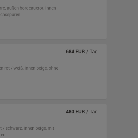
hre,
außen
bordeauxrot
,
innen
auchsspuren
684
EUR
/ Tag
en
rot / weiß
,
innen beige
,
ohne
480
EUR
/ Tag
ot / schwarz
,
innen beige
,
mit
ren