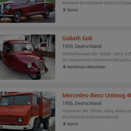
kleineren bis mittleren Gebrauchsspu
Berlin
Goliath
Goli
1959
,
Deutschland
Verkaufswagen der 1950er Jahre,
au
mit kleineren bis mittleren Gebrauch
Nordrhein-Westfalen
Mercedes-Benz
Unimog 4
1956
,
Deutschland
Feuerwehr der 1950er Jahre,
außen
ro
bis mittleren Gebrauchsspuren
Berlin