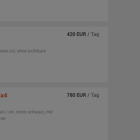
420
EUR
/ Tag
nnen rot
,
ohne sichtbare
4x4
780
EUR
/ Tag
ün / rot
,
innen schwarz
,
mit
ren