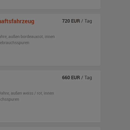
aftsfahrzeug
720
EUR
/ Tag
ahre,
außen
bordeauxrot
,
innen
 Gebrauchsspuren
660
EUR
/ Tag
Jahre,
außen
weiss / rot
,
innen
auchsspuren