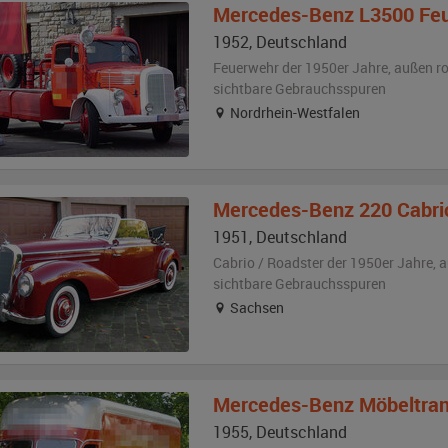
Mercedes-Benz
L3500 Fe
1952
,
Deutschland
Feuerwehr der 1950er Jahre,
außen
ro
sichtbare Gebrauchsspuren
Nordrhein-Westfalen
Mercedes-Benz
220 Cabri
1951
,
Deutschland
Cabrio / Roadster der 1950er Jahre,
a
sichtbare Gebrauchsspuren
Sachsen
Mercedes-Benz
Möbeltran
1955
,
Deutschland