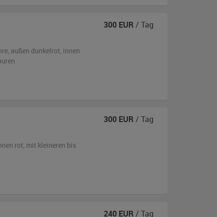
300
EUR
/ Tag
hre,
außen
dunkelrot
,
innen
puren
300
EUR
/ Tag
nnen rot
,
mit kleineren bis
240
EUR
/ Tag