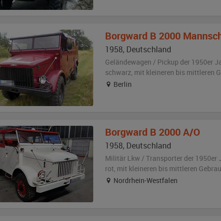
Borgward
B 2000 Mannsch
1958
,
Deutschland
Geländewagen / Pickup der 1950er J
schwarz
,
mit kleineren bis mittleren
Berlin
Borgward
B 2000 A/O
1958
,
Deutschland
Militär Lkw / Transporter der 1950er 
rot
,
mit kleineren bis mittleren Gebr
Nordrhein-Westfalen