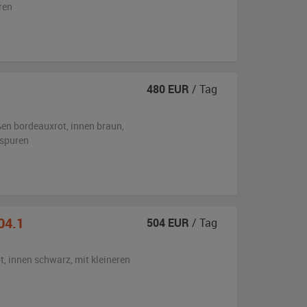
ren
480
EUR
/ Tag
ßen
bordeauxrot
,
innen braun
,
sspuren
04.1
504
EUR
/ Tag
t
,
innen schwarz
,
mit kleineren