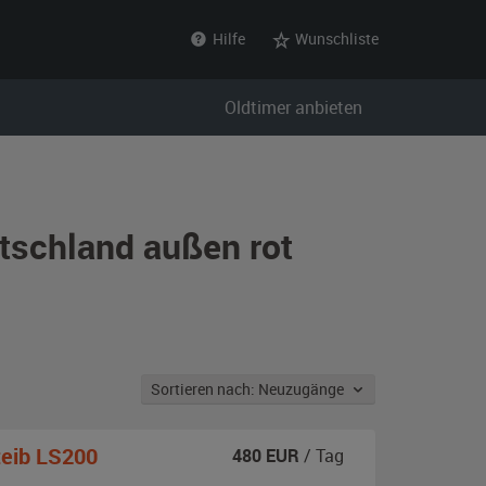
Hilfe
Wunschliste
Oldtimer anbieten
tschland außen rot
Sortieren nach: Neuzugänge
eib LS200
480
EUR
/ Tag