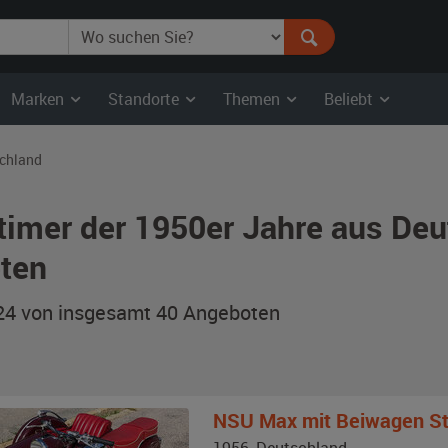
Marken
Standorte
Themen
Beliebt
chland
timer der 1950er Jahre aus Deu
ten
 24 von insgesamt 40
Angeboten
NSU
Max mit Beiwagen St