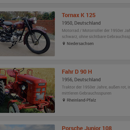
Tornax
K 125
1950
,
Deutschland
Motorrad / Motorroller der 1950er Ja
schwarz
,
ohne sichtbare Gebrauchss
Niedersachsen
Fahr
D 90 H
1956
,
Deutschland
Traktor der 1950er Jahre,
außen
rot
,
i
mittleren Gebrauchsspuren
Rheinland-Pfalz
Porsche
Junior 108