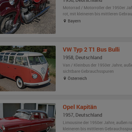
1956
,
Deutschland
Motorrad / Motorroller der 1950er Ja
rot
,
mit kleineren bis mittleren Gebr
Bayern
VW
Typ 2 T1 Bus Bulli
1958
,
Deutschland
Van / Kleinbus der 1950er Jahre,
auß
sichtbare Gebrauchsspuren
Österreich
Opel
Kapitän
1957
,
Deutschland
Limousine der 1950er Jahre,
außen
r
kleineren bis mittleren Gebrauchsspu