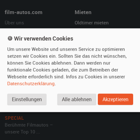
film-autos.com
Mieten
Über uns
Oldtimer mieten
Leistungen
Erweiterte Suche
🍪 Wir verwenden Cookies
Referenzen
Fragen für Mieter
Kundenmeinungen
Service
Um unsere Website und unseren Service zu optimieren
setzen wir Cookies ein. Sollten Sie das nicht wünschen,
können Sie Cookies ablehnen. Dann werden nur
Vermieten
Hilfe
funktionale Cookies geladen, die zum Betreiben der
Oldtimer anmelden
Häufige Fragen (FAQ)
Webseite erforderlich sind. Infos zu Cookies in unserer
Datenschutzerklärung
.
Fotos senden
So funktioniert's
Fragen für Vermieter
Kontakt
Einstellungen
Alle ablehnen
Akzeptieren
Inserat verwalten
SPECIAL
Berühmte Filmautos –
unsere Top 10 ...