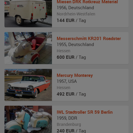
Miesen
DRK Rotkreuz Material
1956
,
Deutschland
Nordrhein-Westfalen
144
EUR
/ Tag
Messerschmitt
KR201 Roadster
1955
,
Deutschland
Hessen
600
EUR
/ Tag
Mercury
Monterey
1957
,
USA
Hessen
492
EUR
/ Tag
IWL
Stadtroller SR 59 Berlin
1959
,
DDR
Brandenburg
240
EUR
/ Tag