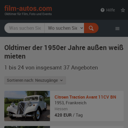
film-
Hilfe
autos.com
Oldtimer der 1950er Jahre außen weiß
mieten
1 bis 24 von insgesamt 37
Angeboten
Sortieren nach: Neuzugänge
Citroen
Traction Avant 11CV BN
1953
,
Frankreich
Hessen
420
EUR
/ Tag