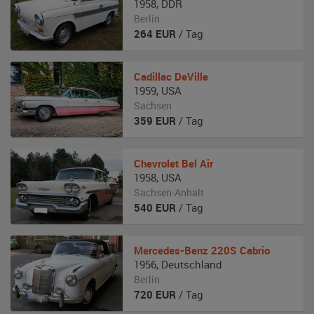
1958
,
DDR
Berlin
264
EUR
/ Tag
Cadillac
DeVille
1959
,
USA
Sachsen
359
EUR
/ Tag
Chevrolet
Bel Air
1958
,
USA
Sachsen-Anhalt
540
EUR
/ Tag
Mercedes-Benz
220S Cabrio
1956
,
Deutschland
Berlin
720
EUR
/ Tag