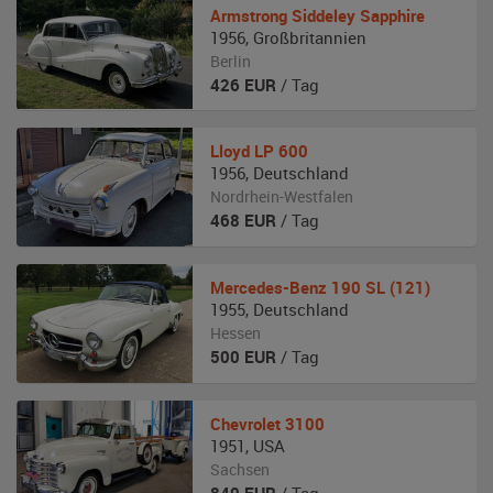
Armstrong Siddeley
Sapphire
1956
,
Großbritannien
Berlin
426
EUR
/ Tag
Lloyd
LP 600
1956
,
Deutschland
Nordrhein-Westfalen
468
EUR
/ Tag
Mercedes-Benz
190 SL (121)
1955
,
Deutschland
Hessen
500
EUR
/ Tag
Chevrolet
3100
1951
,
USA
Sachsen