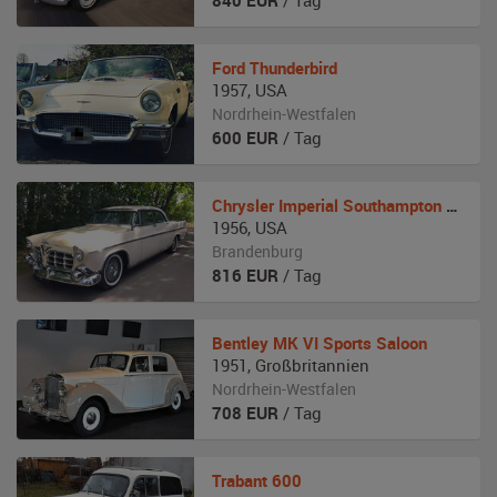
840
EUR
/ Tag
Ford
Thunderbird
1957
,
USA
Nordrhein-Westfalen
600
EUR
/ Tag
Chrysler
Imperial Southampton C-73 4 Door Hardtop Coupé
1956
,
USA
Brandenburg
816
EUR
/ Tag
Bentley
MK VI Sports Saloon
1951
,
Großbritannien
Nordrhein-Westfalen
708
EUR
/ Tag
Trabant
600