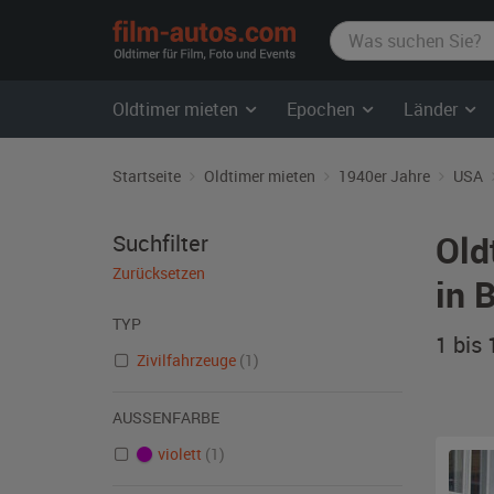
film-
autos.com
Oldtimer mieten
Epochen
Länder
Startseite
Oldtimer mieten
1940er Jahre
USA
Old
Suchfilter
Zurücksetzen
in B
TYP
1 bis
Zivilfahrzeuge
(1)
AUSSENFARBE
violett
(1)