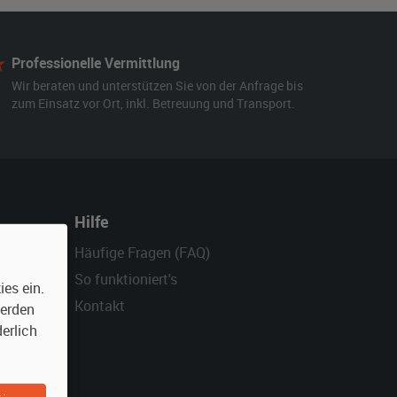
Professionelle Vermittlung
Wir beraten und unterstützen Sie von der Anfrage bis
zum Einsatz vor Ort, inkl. Betreuung und Transport.
Hilfe
Häufige Fragen (FAQ)
So funktioniert's
es ein.
Kontakt
werden
erlich