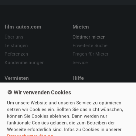
film-autos.com
Mieten
Über uns
Oldtimer mieten
Leistungen
Erweiterte Suche
Referenzen
Fragen für Mieter
Kundenmeinungen
Service
Vermieten
Hilfe
Oldtimer anmelden
Häufige Fragen (FAQ)
🍪 Wir verwenden Cookies
Fotos senden
So funktioniert's
Um unsere Website und unseren Service zu optimieren
Fragen für Vermieter
Kontakt
setzen wir Cookies ein. Sollten Sie das nicht wünschen,
Inserat verwalten
können Sie Cookies ablehnen. Dann werden nur
funktionale Cookies geladen, die zum Betreiben der
Webseite erforderlich sind. Infos zu Cookies in unserer
SPECIAL
Datenschutzerklärung
.