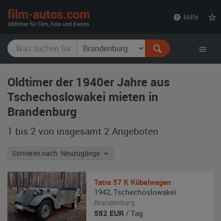
film-
Hilfe
autos.com
Oldtimer der 1940er Jahre aus
Tschechoslowakei mieten in
Brandenburg
1 bis 2 von insgesamt 2
Angeboten
Sortieren nach: Neuzugänge
Tatra
57 K Kübelwagen
1942
,
Tschechoslowakei
Brandenburg
582
EUR
/ Tag