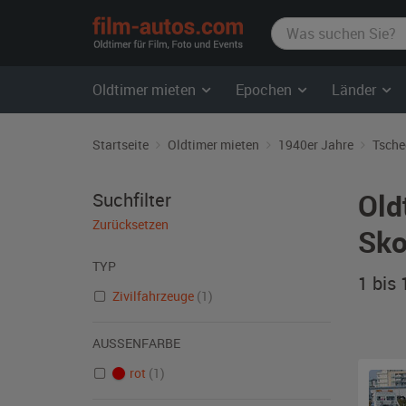
film-
autos.com
Oldtimer mieten
Epochen
Länder
Startseite
Oldtimer mieten
1940er Jahre
Tsche
Old
Suchfilter
Zurücksetzen
Sko
TYP
1 bis
Zivilfahrzeuge
(1)
AUSSENFARBE
rot
(1)