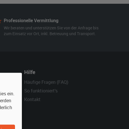
Professionelle Vermittlung
Wir beraten und unterstützen Sie von der Anfrage bis
zum Einsatz vor Ort, inkl. Betreuung und Transport.
Hilfe
Häufige Fragen (FAQ)
So funktioniert's
es ein.
Kontakt
werden
erlich