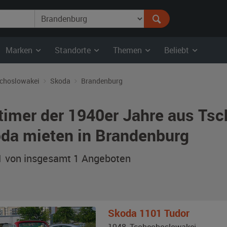
Marken
Standorte
Themen
Beliebt
choslowakei
Skoda
Brandenburg
timer der 1940er Jahre aus Ts
da mieten in Brandenburg
 1 von insgesamt 1
Angeboten
Skoda
1101 Tudor